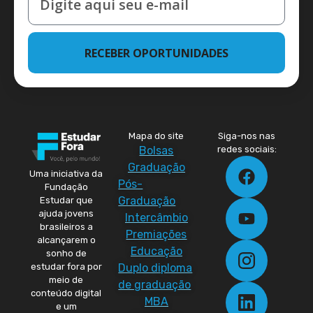
RECEBER OPORTUNIDADES
Mapa do site
Siga-nos nas
Bolsas
redes sociais:
Graduação
Uma iniciativa da
Pós-
Fundação
Graduação
Estudar que
ajuda jovens
Intercâmbio
brasileiros a
Premiações
alcançarem o
Educação
sonho de
Duplo diploma
estudar fora por
meio de
de graduação
conteúdo digital
MBA
e um