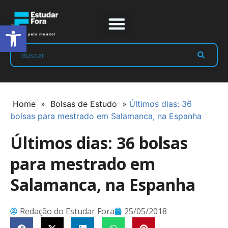
Abrir a barra de ferramentas
Prep Program
Líderes Estudar
Home
»
Bolsas de Estudo
»
Últimos dias: 36
bolsas para mestrado em Salamanca, na Espanha
Últimos dias: 36 bolsas
para mestrado em
Salamanca, na Espanha
Redação do Estudar Fora
25/05/2018