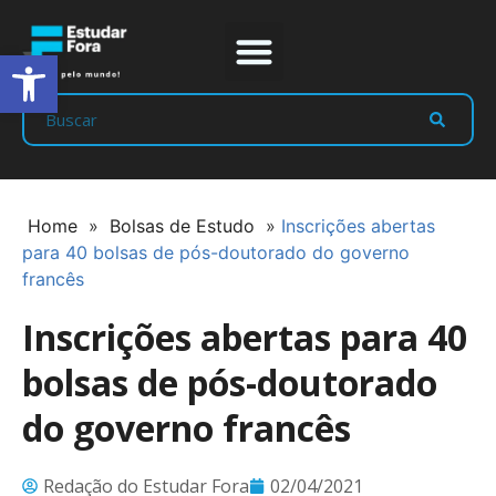
Abrir a barra de ferramentas
Prep Program
Líderes Estudar
Home
»
Bolsas de Estudo
»
Inscrições abertas
para 40 bolsas de pós-doutorado do governo
francês
Inscrições abertas para 40
bolsas de pós-doutorado
do governo francês
Redação do Estudar Fora
02/04/2021