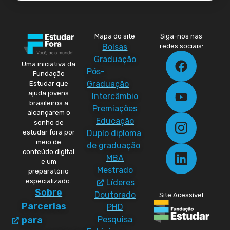
Mapa do site
Siga-nos nas
Bolsas
redes sociais:
Graduação
Uma iniciativa da
Pós-
Fundação
Graduação
Estudar que
ajuda jovens
Intercâmbio
brasileiros a
Premiações
alcançarem o
Educação
sonho de
Duplo diploma
estudar fora por
meio de
de graduação
conteúdo digital
MBA
e um
Mestrado
preparatório
especializado.
Líderes
Sobre
Doutorado
Site Acessível
Parcerias
PHD
Pesquisa
para