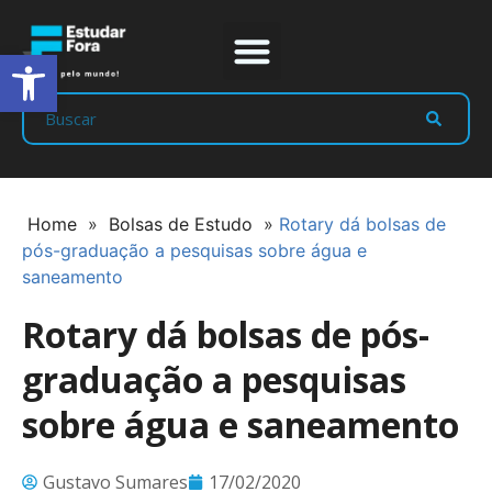
Abrir a barra de ferramentas
Prep Program
Líderes Estudar
Home
»
Bolsas de Estudo
»
Rotary dá bolsas de
pós-graduação a pesquisas sobre água e
saneamento
Rotary dá bolsas de pós-
graduação a pesquisas
sobre água e saneamento
Gustavo Sumares
17/02/2020