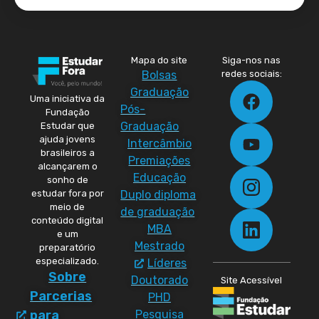
Mapa do site
Siga-nos nas
Bolsas
redes sociais:
Graduação
Uma iniciativa da
Pós-
Fundação
Graduação
Estudar que
ajuda jovens
Intercâmbio
brasileiros a
Premiações
alcançarem o
Educação
sonho de
Duplo diploma
estudar fora por
meio de
de graduação
conteúdo digital
MBA
e um
Mestrado
preparatório
especializado.
Líderes
Sobre
Doutorado
Site Acessível
Parcerias
PHD
Pesquisa
para