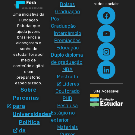
Bolsas
redes sociais:
Graduação
Uma iniciativa da
Pós-
Fundação
Graduação
Estudar que
ajuda jovens
Intercâmbio
brasileiros a
Premiações
alcançarem o
Educação
sonho de
Duplo diploma
estudar fora por
meio de
de graduação
conteúdo digital
MBA
e um
Mestrado
preparatório
especializado.
Líderes
Sobre
Doutorado
Site Acessível
Parcerias
PHD
Pesquisa
para
Estágio no
Universidades
exterior
Política
Materiais
de
Cursos