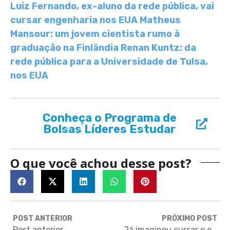
Luiz Fernando, ex-aluno da rede pública, vai
cursar engenharia nos EUA
Matheus
Mansour: um jovem cientista rumo à
graduação na Finlândia
Renan Kuntz: da
rede pública para a Universidade de Tulsa,
nos EUA
Conheça o Programa de
Bolsas Líderes Estudar
O que você achou desse post?
POST ANTERIOR
PRÓXIMO POST
Post anterior
Já imaginou cursar o ensino médio na Índia, com alunos de vários países?