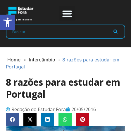
Abrir a barra de ferramentas
Prep Program
Líderes Estudar
Home
»
Intercâmbio
»
8 razões para estudar em
Portugal
8 razões para estudar em
Portugal
Redação do Estudar Fora
20/05/2016