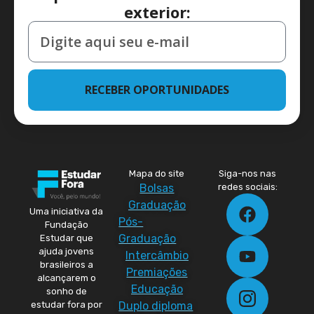
exterior:
RECEBER OPORTUNIDADES
Mapa do site
Siga-nos nas
Bolsas
redes sociais:
Graduação
Uma iniciativa da
Pós-
Fundação
Graduação
Estudar que
ajuda jovens
Intercâmbio
brasileiros a
Premiações
alcançarem o
Educação
sonho de
Duplo diploma
estudar fora por