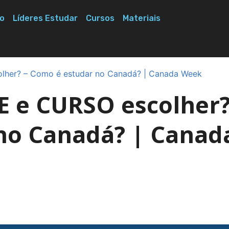
o
Líderes Estudar
Cursos
Materiais
lher? – Como é estudar no Canadá? | Canada Week
E e CURSO escolher
no Canadá? | Canad