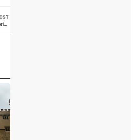
POST
Guia Gratuito de Preparação para os Exames de Cambridge (FCE, CAE e CPE)