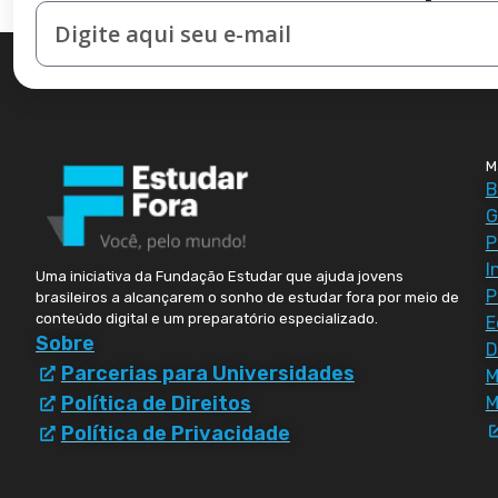
M
B
G
P
I
Uma iniciativa da Fundação Estudar que ajuda jovens
P
brasileiros a alcançarem o sonho de estudar fora por meio de
conteúdo digital e um preparatório especializado.
E
Sobre
D
Parcerias para Universidades
Política de Direitos
M
Política de Privacidade