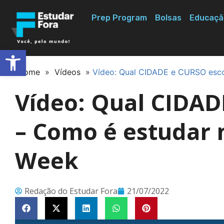
Prep Program
Bolsas
Educaçã
Abrir a barra de ferramentas
Home
»
Vídeos
»
Vídeo: Qual CIDADE e CURSO esco
Vídeo: Qual CIDAD
– Como é estudar 
Week
Redação do Estudar Fora
21/07/2022