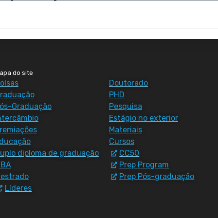
apa do site
olsas
Doutorado
raduação
PHD
ós-Graduação
Pesquisa
ntercâmbio
Estágio no exterior
remiações
Materiais
ducação
Cursos
uplo diploma de graduação
CC50
MBA
Prep Program
estrado
Prep Pós-graduação
Líderes