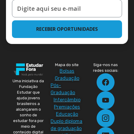
RECEBER OPORTUNIDADES
Mapa do site
Siga-nos nas
Bolsas
redes sociais:
Graduação
Uma iniciativa da
Pós-
Fundação
Graduação
Estudar que
ajuda jovens
Intercâmbio
brasileiros a
Premiações
alcançarem o
Educação
sonho de
Duplo diploma
estudar fora por
meio de
de graduação
conteúdo digital