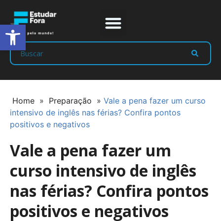
Abrir a barra de ferramentas
Prep Program
Líderes Estudar
Home
»
Preparação
»
Vale a pena fazer um curso
intensivo de inglês nas férias? Confira pontos
positivos e negativos
Vale a pena fazer um
curso intensivo de inglês
nas férias? Confira pontos
positivos e negativos