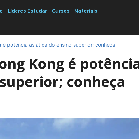
o
Líderes Estudar
Cursos
Materiais
é potência asiática do ensino superior; conheça
ong Kong é potênci
 superior; conheça