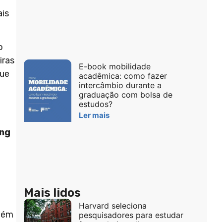
ais
o
iras
E-book mobilidade
que
acadêmica: como fazer
intercâmbio durante a
graduação com bolsa de
estudos?
Ler mais
ong
Mais lidos
Harvard seleciona
Além
pesquisadores para estudar