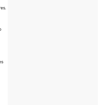
res.
o
es