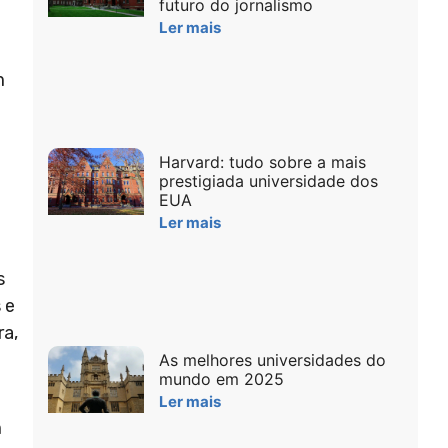
futuro do jornalismo
Ler mais
m
Harvard: tudo sobre a mais
prestigiada universidade dos
EUA
Ler mais
s
 e
ra,
As melhores universidades do
mundo em 2025
Ler mais
m