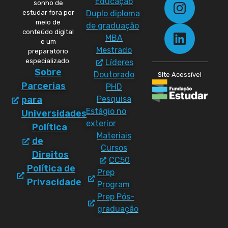
Educação
sonho de
Duplo diploma
estudar fora por
meio de
de graduação
conteúdo digital
MBA
e um
Mestrado
preparatório
especializado.
Líderes
Sobre
Doutorado
Site Acessível
Parcerias
PHD
Pesquisa
para
Estágio no
Universidades
exterior
Política
Materiais
de
Cursos
Direitos
CC50
Política de
Prep
Privacidade
Program
Prep Pós-
graduação