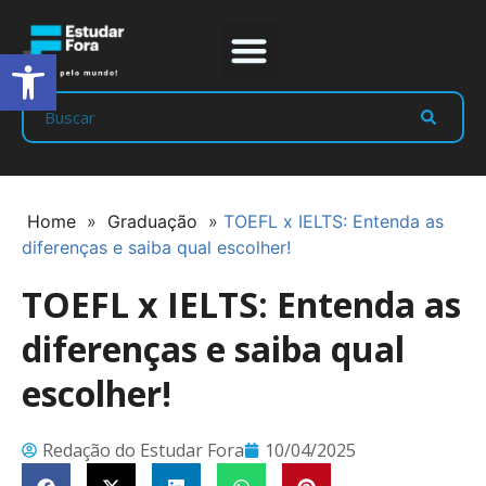
Abrir a barra de ferramentas
Prep Program
Líderes Estudar
Home
»
Graduação
»
TOEFL x IELTS: Entenda as
diferenças e saiba qual escolher!
TOEFL x IELTS: Entenda as
diferenças e saiba qual
escolher!
Redação do Estudar Fora
10/04/2025