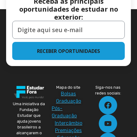
Receba as principais
oportunidades de estudar no
exterior:
RECEBER OPORTUNIDADES
Mapa do site
Siga-nos nas
Bolsas
redes sociais:
Graduação
Uma iniciativa da
Pós-
Fundação
Graduação
Estudar que
ajuda jovens
Intercâmbio
brasileiros a
Premiações
alcançarem o