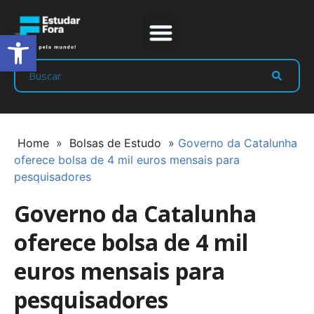
Abrir a barra de ferramentas
Prep Program
Líderes Estudar
Home
»
Bolsas de Estudo
»
Governo da Catalunha
oferece bolsa de 4 mil euros mensais para
pesquisadores
Governo da Catalunha
oferece bolsa de 4 mil
euros mensais para
pesquisadores