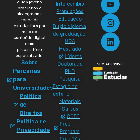
ajuda jovens
Intercâmbio
brasileiros a
Premiações
alcançarem o
Educação
sonho de
Duplo diploma
estudar fora por
meio de
de graduação
conteúdo digital
MBA
e um
Mestrado
preparatório
especializado.
Líderes
Sobre
Doutorado
Site Acessível
Parcerias
PHD
Pesquisa
para
Estágio no
Universidades
exterior
Política
Materiais
de
Cursos
Direitos
CC50
Política de
Prep
Privacidade
Program
Prep Pós-