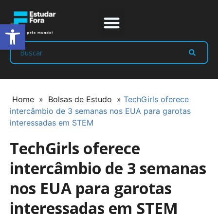
Abrir a barra de ferramentas
Prep Program
Líderes Estudar
Home
»
Bolsas de Estudo
»
TechGirls oferece
intercâmbio de 3 semanas nos EUA para garotas
interessadas em STEM
TechGirls oferece
intercâmbio de 3 semanas
nos EUA para garotas
interessadas em STEM