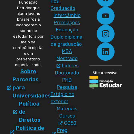
Pós-
Fundação
Graduação
Estudar que
ajuda jovens
Intercâmbio
brasileiros a
Premiações
alcançarem o
Educação
sonho de
Duplo diploma
estudar fora por
meio de
de graduação
conteúdo digital
MBA
e um
Mestrado
preparatório
especializado.
Líderes
Sobre
Doutorado
Site Acessível
Parcerias
PHD
Pesquisa
para
Estágio no
Universidades
exterior
Política
Materiais
de
Cursos
Direitos
CC50
Política de
Prep