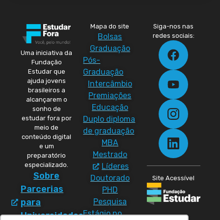
Mapa do site
Siga-nos nas
Bolsas
redes sociais:
Graduação
Uma iniciativa da
Pós-
Fundação
Graduação
Estudar que
ajuda jovens
Intercâmbio
brasileiros a
Premiações
alcançarem o
Educação
sonho de
Duplo diploma
estudar fora por
meio de
de graduação
conteúdo digital
MBA
e um
Mestrado
preparatório
especializado.
Líderes
Sobre
Doutorado
Site Acessível
Parcerias
PHD
Pesquisa
para
Estágio no
Universidades