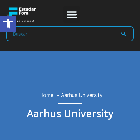
Abrir a barra de ferramentas
Prep Program
Líderes Estudar
Home
»
Aarhus University
Aarhus University