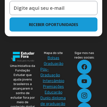
RECEBER OPORTUNIDADES
Mapa do site
Siga-nos nas
Bolsas
redes sociais:
Graduação
Uma iniciativa da
Pós-
Fundação
Graduação
Estudar que
ajuda jovens
Intercâmbio
brasileiros a
Premiações
alcançarem o
Educação
sonho de
Duplo diploma
estudar fora por
meio de
de graduação
conteúdo digital