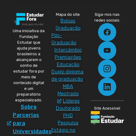
Mapa do site
Siga-nos nas
Bolsas
redes sociais:
Graduação
Uma iniciativa da
Pós-
Fundação
Graduação
Estudar que
ajuda jovens
Intercâmbio
brasileiros a
Premiações
alcançarem o
Educação
sonho de
Duplo diploma
estudar fora por
meio de
de graduação
conteúdo digital
MBA
e um
Mestrado
preparatório
especializado.
Líderes
Sobre
Doutorado
Site Acessível
Parcerias
PHD
Pesquisa
para
Estágio no
Universidades