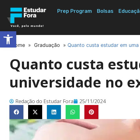
Prep Program
Bolsas
Educaçã
Abrir a barra de ferramentas
Home
»
Graduação
»
Quanto custa estudar em uma 
Quanto custa est
universidade no ex
Redação do Estudar Fora
25/11/2024