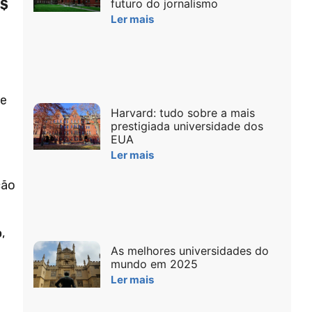
futuro do jornalismo
S$
Ler mais
te
Harvard: tudo sobre a mais
prestigiada universidade dos
EUA
Ler mais
ção
o
,
As melhores universidades do
mundo em 2025
Ler mais