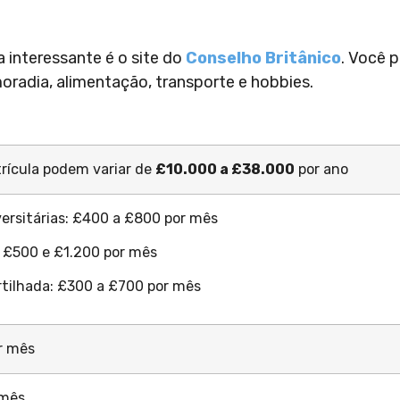
 interessante é o site do
Conselho Britânico
. Você 
radia, alimentação, transporte e hobbies.
rícula podem variar de
£10.000 a £38.000
por ano
versitárias: £400 a £800 por mês
: £500 e £1.200 por mês
tilhada: £300 a £700 por mês
r mês
 mês