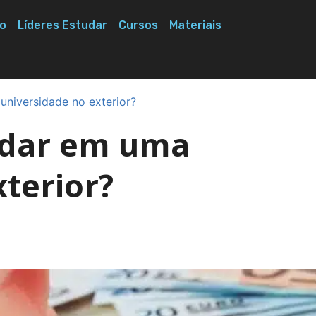
o
Líderes Estudar
Cursos
Materiais
universidade no exterior?
udar em uma
terior?