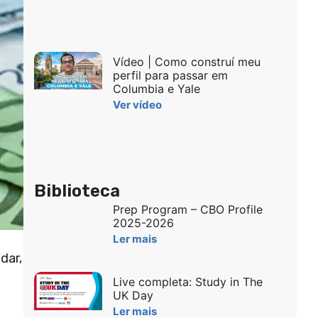
Vídeo | Como construí meu
perfil para passar em
Columbia e Yale
Ver vídeo
Biblioteca
Prep Program – CBO Profile
2025-2026
Ler mais
dar,
Live completa: Study in The
UK Day
Ler mais