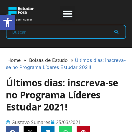
Abrir a barra de ferramentas
Prep Program
Líderes Estudar
Home
»
Bolsas de Estudo
»
Últimos dias: inscreva-
se no Programa Líderes Estudar 2021!
Últimos dias: inscreva-se
no Programa Líderes
Estudar 2021!
Gustavo Sumares
25/03/2021