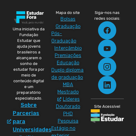
Mapa do site
Siga-nos nas
Bolsas
redes sociais:
Graduação
Uma iniciativa da
Pós-
Fundação
Graduação
Estudar que
ajuda jovens
Intercâmbio
brasileiros a
Premiações
alcançarem o
Educação
sonho de
Duplo diploma
estudar fora por
meio de
de graduação
conteúdo digital
MBA
e um
Mestrado
preparatório
especializado.
Líderes
Sobre
Doutorado
Site Acessível
Parcerias
PHD
Pesquisa
para
Estágio no
Universidades
exterior