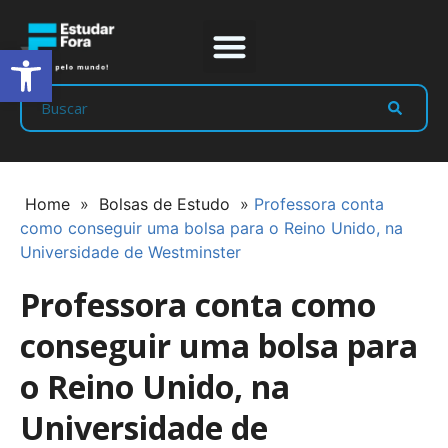
Abrir a barra de ferramentas
Prep Program
Líderes Estudar
Home
»
Bolsas de Estudo
»
Professora conta
como conseguir uma bolsa para o Reino Unido, na
Universidade de Westminster
Professora conta como
conseguir uma bolsa para
o Reino Unido, na
Universidade de