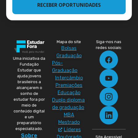
RECEBER OPORTUNIDADES
Mapa do site
Siga-nos nas
Bolsas
redes sociais:
Graduação
Uma iniciativa da
Pós-
Fundação
Graduação
Estudar que
ajuda jovens
Intercâmbio
brasileiros a
Premiações
alcançarem o
Educação
sonho de
Duplo diploma
estudar fora por
meio de
de graduação
conteúdo digital
MBA
e um
Mestrado
preparatório
especializado.
Líderes
Sobre
Doutorado
Site Acessível