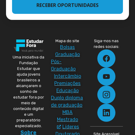
RECEBER OPORTUNIDADES
Mapa do site
Siga-nos nas
Bolsas
redes sociais:
Graduação
Uma iniciativa da
Pós-
Fundação
Graduação
Estudar que
ajuda jovens
Intercâmbio
brasileiros a
Premiações
alcançarem o
Educação
sonho de
Duplo diploma
estudar fora por
meio de
de graduação
conteúdo digital
MBA
e um
Mestrado
preparatório
especializado.
Líderes
Sobre
Doutorado
Site Acessível