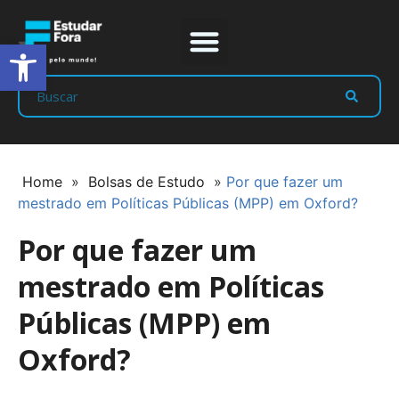
Abrir a barra de ferramentas
Prep Program
Líderes Estudar
Home
»
Bolsas de Estudo
»
Por que fazer um
mestrado em Políticas Públicas (MPP) em Oxford?
Por que fazer um
mestrado em Políticas
Públicas (MPP) em
Oxford?