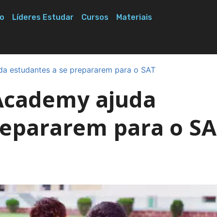
o
Líderes Estudar
Cursos
Materiais
a estudantes a se prepararem para o SAT
Academy ajuda
repararem para o S