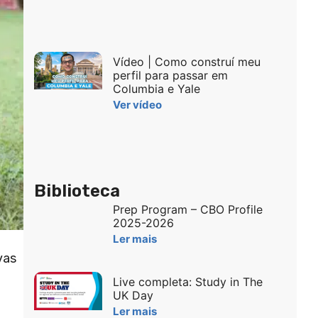
Vídeo | Como construí meu
perfil para passar em
Columbia e Yale
Ver vídeo
Biblioteca
Prep Program – CBO Profile
2025-2026
Ler mais
vas
Live completa: Study in The
UK Day
Ler mais