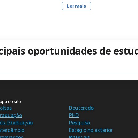
Ler mais
cipais oportunidades de estud
apa do site
olsas
Doutorado
raduação
PHD
ós-Graduação
Pesquisa
ntercâmbio
Estágio no exterior
remiações
Materiais