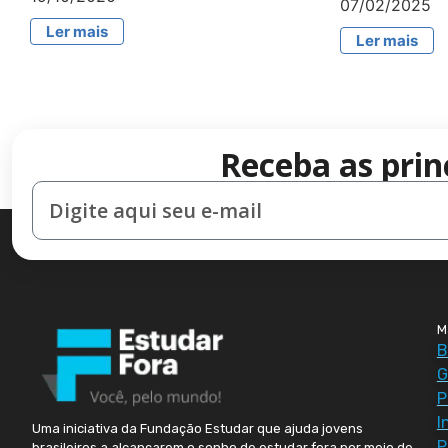
07/02/2025
Ler mais
Ler mais
Receba as prin
M
B
G
P
I
Uma iniciativa da Fundação Estudar que ajuda jovens
P
brasileiros a alcançarem o sonho de estudar fora por meio de