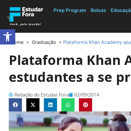
Prep Program
Bolsas
Educaçã
Abrir a barra de ferramentas
Home
»
Graduação
»
Plataforma Khan Academy ajud
Plataforma Khan 
estudantes a se p
Redação do Estudar Fora
02/09/2014