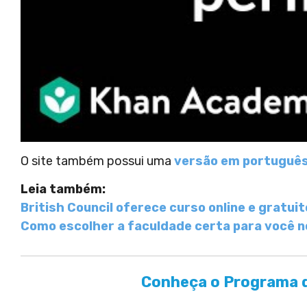
O site também possui uma
versão em portuguê
Leia também:
British Council oferece curso online e gratuit
Como escolher a faculdade certa para você n
Conheça o Programa d