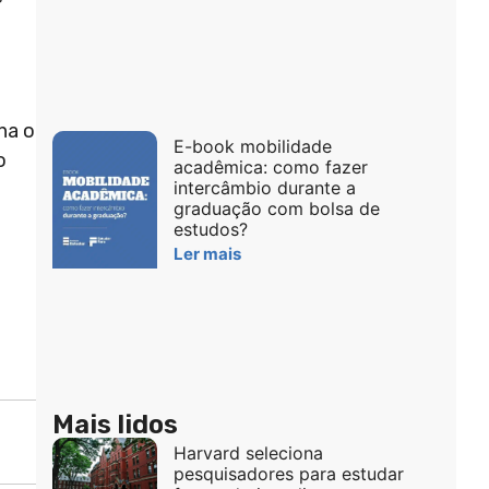
na o
E-book mobilidade
o
acadêmica: como fazer
intercâmbio durante a
graduação com bolsa de
estudos?
Ler mais
Mais lidos
Harvard seleciona
pesquisadores para estudar