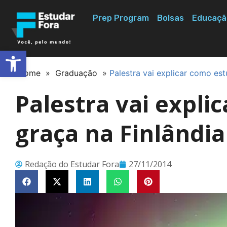
Prep Program
Bolsas
Educaçã
Abrir a barra de ferramentas
Home
»
Graduação
»
Palestra vai explicar como est
Palestra vai expli
graça na Finlândia
Redação do Estudar Fora
27/11/2014