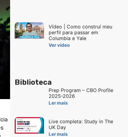
Vídeo | Como construí meu
perfil para passar em
Columbia e Yale
Ver vídeo
Biblioteca
Prep Program – CBO Profile
2025-2026
Ler mais
cia
Live completa: Study in The
UK Day
es
Ler mais
é