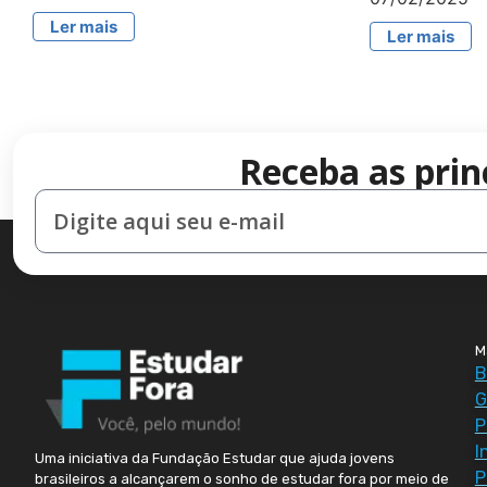
Ler mais
Ler mais
Receba as prin
M
B
G
P
I
Uma iniciativa da Fundação Estudar que ajuda jovens
P
brasileiros a alcançarem o sonho de estudar fora por meio de