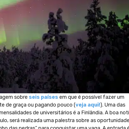
rtagem sobre
seis países
em que é possível fazer um
te de graça ou pagando pouco (
veja aqui!
). Uma das
nsalidades de universitários é a Finlândia. A boa notí
ulo, será realizada uma palestra sobre as oportunidad
inho das pedras” para conquistar uma vaga. A entrada 