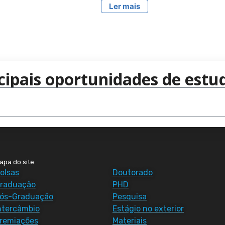
Ler mais
cipais oportunidades de estud
apa do site
olsas
Doutorado
raduação
PHD
ós-Graduação
Pesquisa
ntercâmbio
Estágio no exterior
remiações
Materiais