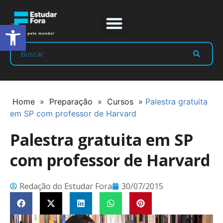
Abrir a barra de ferramentas
Prep Program
Líderes Estudar
Home
»
Preparação
»
Cursos
»
Palestra gratuita
em SP com professor de Harvard
Palestra gratuita em SP
com professor de Harvard
Redação do Estudar Fora
30/07/2015