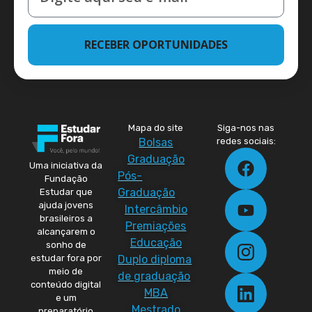
RECEBER OPORTUNIDADES
Mapa do site
Siga-nos nas
Bolsas
redes sociais:
Graduação
Uma iniciativa da
Pós-
Fundação
Graduação
Estudar que
ajuda jovens
Intercâmbio
brasileiros a
Premiações
alcançarem o
Educação
sonho de
Duplo diploma
estudar fora por
meio de
de graduação
conteúdo digital
MBA
e um
Mestrado
preparatório