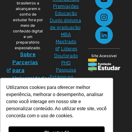
brasileiros a
Premiações
alcançarem o
Educação
sonho de
Duplo diploma
estudar fora por
meio de
de graduação
conteúdo digital
MBA
e um
Mestrado
preparatório
especializado.
Líderes
Sobre
Doutorado
Site Acessível
Parcerias
PHD
Pesquisa
para
Estágio no
Universidades
exterior
Política
Utilizamos cookies para oferecer melhor
Materiais
de
experiência, melhorar o desempenho, analisar
Cursos
Direitos
como você interage em nosso site e
CC50
personalizar conteúdo. Ao utilizar este site, você
Política de
Prep
concorda com o uso de cookies.
Privacidade
Program
Prep Pós-