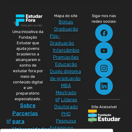
Mapa do site
Siga-nos nas
Bolsas
redes sociais:
Graduação
Uma iniciativa da
Pós-
Fundação
Graduação
Estudar que
ajuda jovens
Intercâmbio
brasileiros a
Premiações
alcançarem o
Educação
sonho de
Duplo diploma
estudar fora por
meio de
de graduação
conteúdo digital
MBA
e um
Mestrado
preparatório
especializado.
Líderes
Sobre
Doutorado
Site Acessível
Parcerias
PHD
Pesquisa
para
Estágio no
Universidades