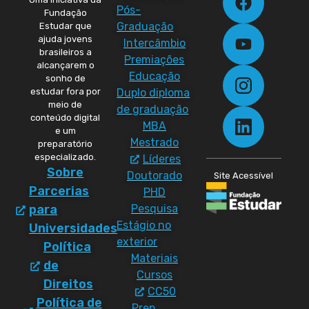
Pós-
Fundação
Graduação
Estudar que
ajuda jovens
Intercâmbio
brasileiros a
Premiações
alcançarem o
Educação
sonho de
Duplo diploma
estudar fora por
meio de
de graduação
conteúdo digital
MBA
e um
Mestrado
preparatório
especializado.
Líderes
Sobre
Doutorado
Site Acessível
Parcerias
PHD
Pesquisa
para
Estágio no
Universidades
exterior
Política
Materiais
de
Cursos
Direitos
CC50
Política de
Prep