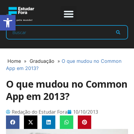
Abrir a barra de ferramentas
Prep Program
Líderes Estudar
Home
»
Graduação
»
O que mudou no Common
App em 2013?
O que mudou no Common
App em 2013?
Redação do Estudar Fora
10/10/2013