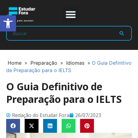
Abrir a barra de ferramentas
Prep Program
Líderes Estudar
Home
»
Preparação
»
Idiomas
»
O Guia Definitivo
de Preparação para o IELTS
O Guia Definitivo de
Preparação para o IELTS
Redação do Estudar Fora
26/07/2023