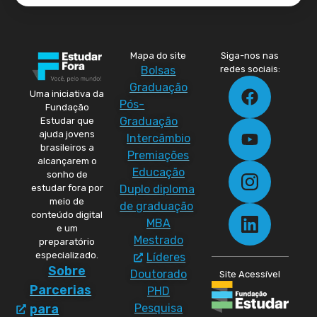
Mapa do site
Siga-nos nas
Bolsas
redes sociais:
Graduação
Uma iniciativa da
Pós-
Fundação
Graduação
Estudar que
ajuda jovens
Intercâmbio
brasileiros a
Premiações
alcançarem o
Educação
sonho de
Duplo diploma
estudar fora por
meio de
de graduação
conteúdo digital
MBA
e um
Mestrado
preparatório
especializado.
Líderes
Sobre
Doutorado
Site Acessível
Parcerias
PHD
Pesquisa
para