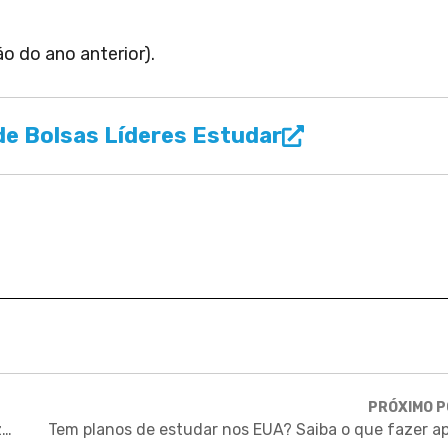
o do ano anterior).
e Bolsas Líderes Estudar
PRÓXIMO 
Quais remédios funcionam contra COVID-19? O que dizem as principais pesquisas