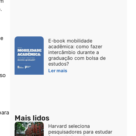
em
.
de
E-book mobilidade
acadêmica: como fazer
intercâmbio durante a
graduação com bolsa de
estudos?
Ler mais
sso
para
Mais lidos
Harvard seleciona
pesquisadores para estudar