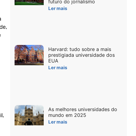
futuro do jornalismo
Ler mais
a
de,
e
Harvard: tudo sobre a mais
prestigiada universidade dos
EUA
Ler mais
As melhores universidades do
l,
mundo em 2025
Ler mais