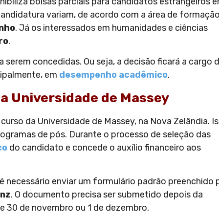
nibiliza bolsas parciais para candidatos estrangeiros 
candidatura variam, de acordo com a área de formação
unho
. Já os interessados em humanidades e ciências
ro
.
 serem concedidas. Ou seja, a decisão ficará a cargo 
cipalmente, em
desempenho acadêmico
.
da Universidade de Massey
 curso da Universidade de Massey, na Nova Zelândia. I
rogramas de pós. Durante o processo de seleção das
co
do candidato e concede o auxílio financeiro aos
 é necessário enviar um formulário padrão preenchido 
.nz
. O documento precisa ser submetido depois da
, de 30 de novembro ou 1 de dezembro.