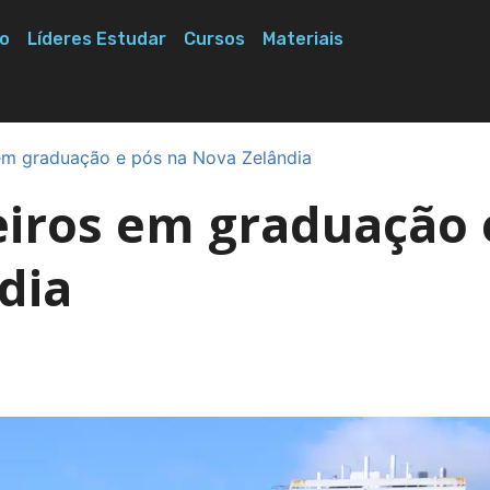
o
Líderes Estudar
Cursos
Materiais
 em graduação e pós na Nova Zelândia
leiros em graduação 
dia