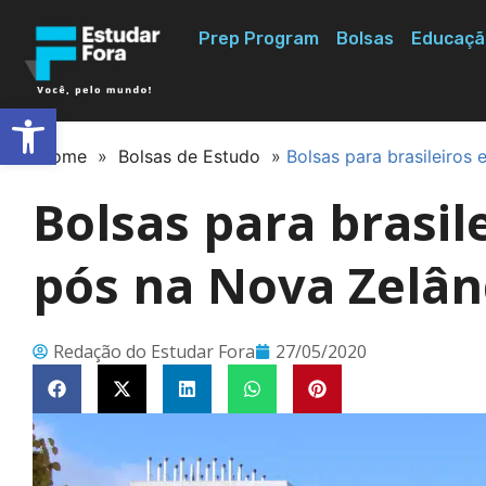
Prep Program
Bolsas
Educaçã
Abrir a barra de ferramentas
Home
»
Bolsas de Estudo
»
Bolsas para brasileiros
Bolsas para brasi
pós na Nova Zelân
Redação do Estudar Fora
27/05/2020