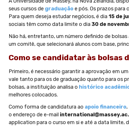
A Universidade de Massey, na Nova Zelândia, dispo
seus cursos de
graduação
e pós. Os prazos para 
Para quem deseja estudar negócios, é dia
15 de j
sociais têm como data limite o dia
30 de novemb
Não há, entretanto, um número definido de bolsas a
um comitê, que selecionará alunos com base, prin
Como se candidatar às bolsas 
Primeiro, é necessário garantir a aprovação em um
vale tanto para os de graduação quanto para os p
bolsas, a instituição analisa o
histórico acadêmi
melhores colocados.
Como forma de candidatura ao
apoio financeiro
,
o endereço de e-mail
international@massey.ac
application para o curso em si e até a data limite