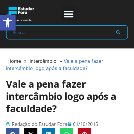
Abrir a barra de ferramentas
Prep Program
Líderes Estudar
Home
»
Intercâmbio
»
Vale a pena fazer
intercâmbio logo após a faculdade?
Vale a pena fazer
intercâmbio logo após a
faculdade?
Redação do Estudar Fora
01/10/2015