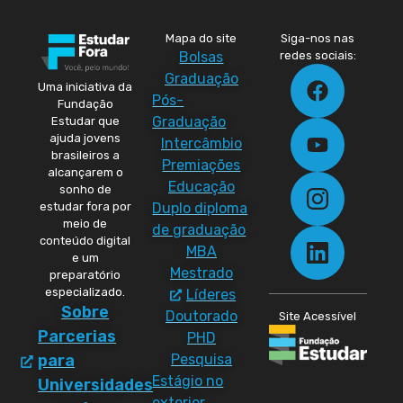
Mapa do site
Siga-nos nas
Bolsas
redes sociais:
Graduação
Uma iniciativa da
Pós-
Fundação
Graduação
Estudar que
ajuda jovens
Intercâmbio
brasileiros a
Premiações
alcançarem o
Educação
sonho de
Duplo diploma
estudar fora por
meio de
de graduação
conteúdo digital
MBA
e um
Mestrado
preparatório
especializado.
Líderes
Sobre
Doutorado
Site Acessível
Parcerias
PHD
Pesquisa
para
Estágio no
Universidades
exterior