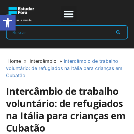
Abrir a barra de ferramentas
Prep Program
Líderes Estudar
Home
»
Intercâmbio
»
Intercâmbio de trabalho
voluntário: de refugiados na Itália para crianças em
Cubatão
Intercâmbio de trabalho
voluntário: de refugiados
na Itália para crianças em
Cubatão