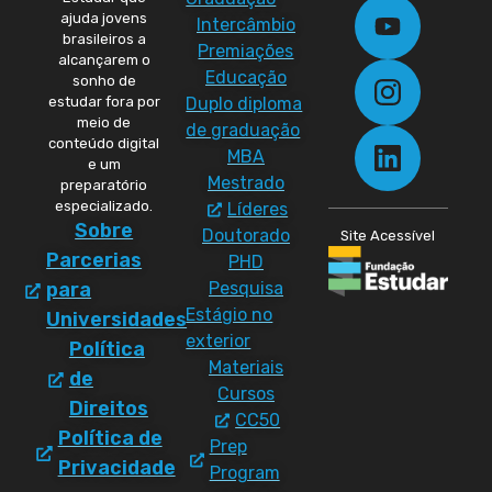
ajuda jovens
Intercâmbio
brasileiros a
Premiações
alcançarem o
Educação
sonho de
Duplo diploma
estudar fora por
meio de
de graduação
conteúdo digital
MBA
e um
Mestrado
preparatório
especializado.
Líderes
Sobre
Doutorado
Site Acessível
Parcerias
PHD
Pesquisa
para
Estágio no
Universidades
exterior
Política
Materiais
de
Cursos
Direitos
CC50
Política de
Prep
Privacidade
Program