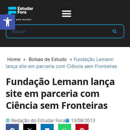
Abrir a barra de ferramentas
Prep Program
Líderes Estudar
Home
»
Bolsas de Estudo
»
Fundação Lemann
lança site em parceria com Ciência sem Fronteiras
Fundação Lemann lança
site em parceria com
Ciência sem Fronteiras
Redação do Estudar Fora
13/08/2013