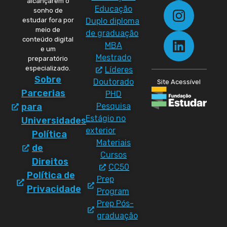
alcançarem o
Educação
sonho de
Duplo diploma
estudar fora por
meio de
de graduação
conteúdo digital
MBA
e um
Mestrado
preparatório
especializado.
Líderes
Sobre
Doutorado
Site Acessível
Parcerias
PHD
Pesquisa
para
Estágio no
Universidades
exterior
Política
Materiais
de
Cursos
Direitos
CC50
Política de
Prep
Privacidade
Program
Prep Pós-
graduação