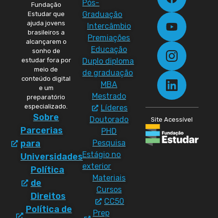
Pós-
Fundação
Graduação
Estudar que
ajuda jovens
Intercâmbio
brasileiros a
Premiações
alcançarem o
Educação
sonho de
Duplo diploma
estudar fora por
meio de
de graduação
conteúdo digital
MBA
e um
Mestrado
preparatório
especializado.
Líderes
Sobre
Doutorado
Site Acessível
Parcerias
PHD
Pesquisa
para
Estágio no
Universidades
exterior
Política
Materiais
de
Cursos
Direitos
CC50
Política de
Prep