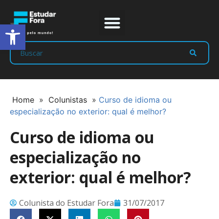
Abrir a barra de ferramentas
Prep Program
Líderes Estudar
Home
»
Colunistas
»
Curso de idioma ou
especialização no exterior: qual é melhor?
Curso de idioma ou
especialização no
exterior: qual é melhor?
Colunista do Estudar Fora
31/07/2017