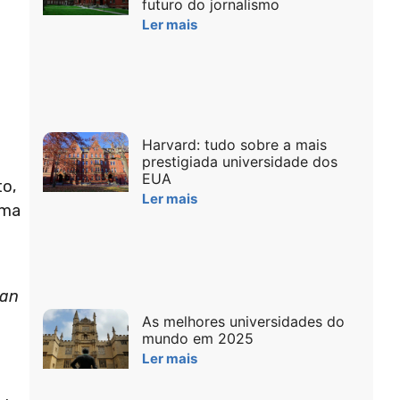
futuro do jornalismo
Ler mais
Harvard: tudo sobre a mais
prestigiada universidade dos
EUA
to,
Ler mais
uma
m
can
As melhores universidades do
mundo em 2025
Ler mais