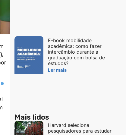
E-book mobilidade
om
acadêmica: como fazer
intercâmbio durante a
),
graduação com bolsa de
por
estudos?
Ler mais
de
al
ém
Mais lidos
Harvard seleciona
pesquisadores para estudar