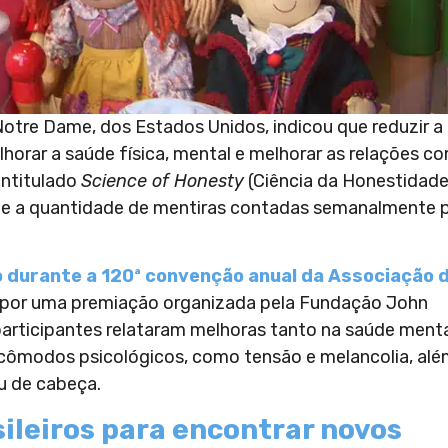
otre Dame, dos Estados Unidos, indicou que reduzir a
orar a saúde física, mental e melhorar as relações c
 intitulado
Science of Honesty
(Ciência da Honestidade
te a quantidade de mentiras contadas semanalmente 
 durante a 120ª convenção anual da Associação 
a por uma premiação organizada pela Fundação John
participantes relataram melhoras tanto na saúde ment
ncômodos psicológicos, como tensão e melancolia, al
u de cabeça.
ileiros para encontrar novos