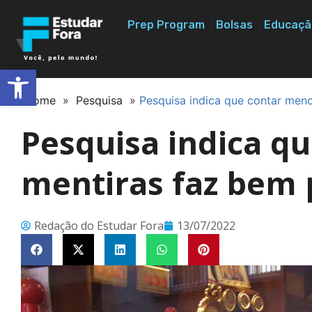
Prep Program
Bolsas
Educaçã
Abrir a barra de ferramentas
Home
»
Pesquisa
»
Pesquisa indica que contar men
Pesquisa indica q
mentiras faz bem 
Redação do Estudar Fora
13/07/2022