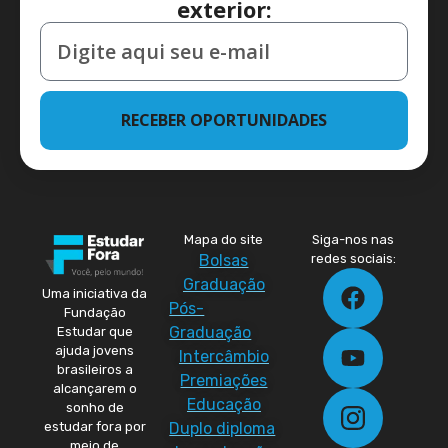
exterior:
RECEBER OPORTUNIDADES
Mapa do site
Siga-nos nas
Bolsas
redes sociais:
Graduação
Uma iniciativa da
Pós-
Fundação
Graduação
Estudar que
ajuda jovens
Intercâmbio
brasileiros a
Premiações
alcançarem o
Educação
sonho de
Duplo diploma
estudar fora por
meio de