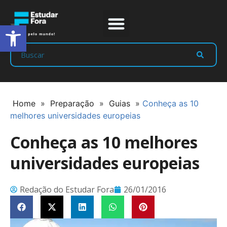
Abrir a barra de ferramentas
Prep Program
Líderes Estudar
Home
»
Preparação
»
Guias
»
Conheça as 10
melhores universidades europeias
Conheça as 10 melhores
universidades europeias
Redação do Estudar Fora
26/01/2016