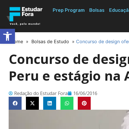
Prep Program
Bolsas
Educaçã
Abrir a barra de ferramentas
Home
»
Bolsas de Estudo
»
Concurso de design ofe
Concurso de desig
Peru e estágio na
Redação do Estudar Fora
16/06/2016