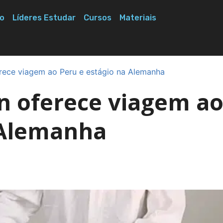
o
Líderes Estudar
Cursos
Materiais
rece viagem ao Peru e estágio na Alemanha
n oferece viagem a
 Alemanha