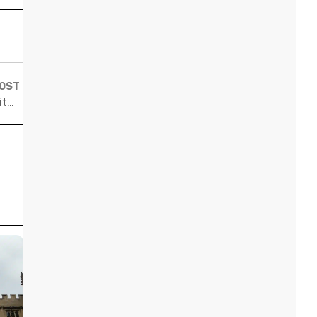
POST
5 verdades inconvenientes sobre os rankings universitários