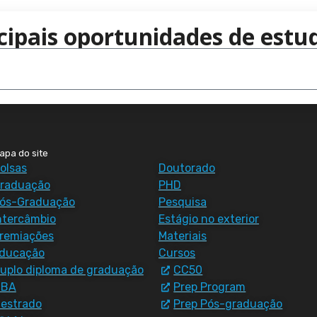
cipais oportunidades de estud
apa do site
olsas
Doutorado
raduação
PHD
ós-Graduação
Pesquisa
ntercâmbio
Estágio no exterior
remiações
Materiais
ducação
Cursos
uplo diploma de graduação
CC50
MBA
Prep Program
estrado
Prep Pós-graduação