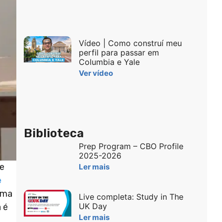
Vídeo | Como construí meu
perfil para passar em
Columbia e Yale
Ver vídeo
Biblioteca
Prep Program – CBO Profile
2025-2026
re
Ler mais
e
tema
Live completa: Study in The
UK Day
 é
Ler mais