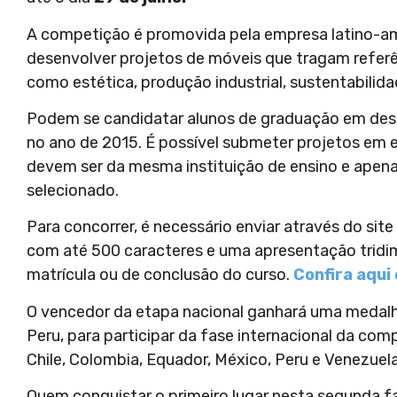
A competição é promovida pela empresa latino-am
desenvolver projetos de móveis que tragam referên
como estética, produção industrial, sustentabilida
Podem se candidatar alunos de graduação em desi
no ano de 2015. É possível submeter projetos em 
devem ser da mesma instituição de ensino e apenas
selecionado.
Para concorrer, é necessário enviar através do sit
com até 500 caracteres e uma apresentação tridi
matrícula ou de conclusão do curso.
Confira aqui
O vencedor da etapa nacional ganhará uma medal
Peru, para participar da fase internacional da co
Chile, Colombia, Equador, México, Peru e Venezuela
Quem conquistar o primeiro lugar nesta segunda f