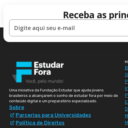
Receba as prin
M
B
G
P
I
Uma iniciativa da Fundação Estudar que ajuda jovens
P
brasileiros a alcançarem o sonho de estudar fora por meio de
conteúdo digital e um preparatório especializado.
E
Sobre
D
Parcerias para Universidades
Política de Direitos
M