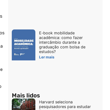
os
dos
E-book mobilidade
acadêmica: como fazer
intercâmbio durante a
ja
graduação com bolsa de
estudos?
Ler mais
de
o
Mais lidos
Harvard seleciona
pesquisadores para estudar