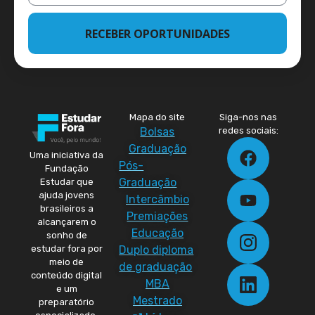
RECEBER OPORTUNIDADES
Mapa do site
Siga-nos nas
Bolsas
redes sociais:
Graduação
Uma iniciativa da
Pós-
Fundação
Graduação
Estudar que
ajuda jovens
Intercâmbio
brasileiros a
Premiações
alcançarem o
Educação
sonho de
Duplo diploma
estudar fora por
meio de
de graduação
conteúdo digital
MBA
e um
Mestrado
preparatório