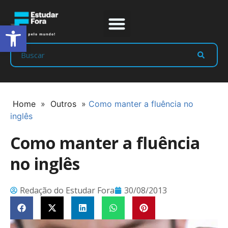
Abrir a barra de ferramentas
Prep Program
Líderes Estudar
Home
»
Outros
»
Como manter a fluência no
inglês
Como manter a fluência
no inglês
Redação do Estudar Fora
30/08/2013