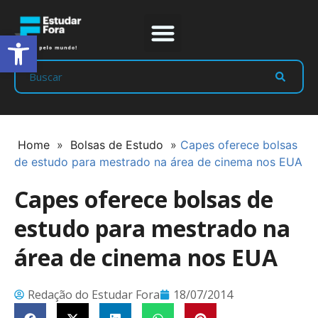
Abrir a barra de ferramentas
Prep Program
Líderes Estudar
Home
»
Bolsas de Estudo
»
Capes oferece bolsas
de estudo para mestrado na área de cinema nos EUA
Capes oferece bolsas de
estudo para mestrado na
área de cinema nos EUA
Redação do Estudar Fora
18/07/2014