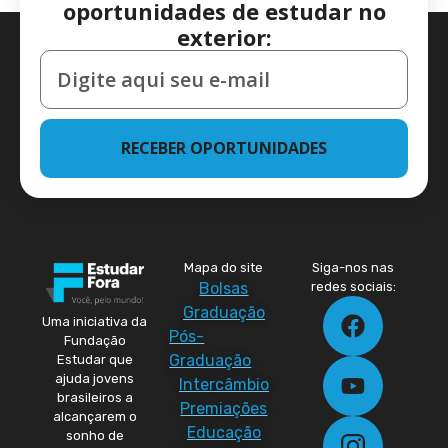
oportunidades de estudar no
exterior:
RECEBER OPORTUNIDADES
Mapa do site
Siga-nos nas
Bolsas
redes sociais:
Graduação
Uma iniciativa da
Pós-
Fundação
Graduação
Estudar que
ajuda jovens
Intercâmbio
brasileiros a
Premiações
alcançarem o
Educação
sonho de