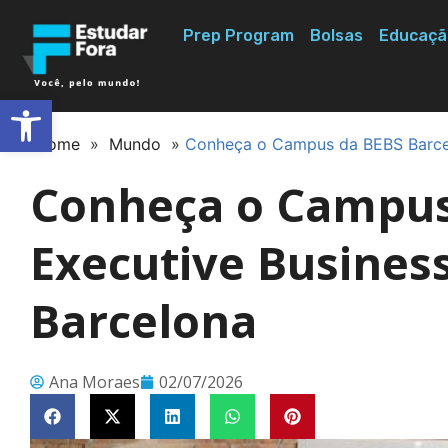
Prep Program
Bolsas
Educaçã
Abrir a barra de ferramentas
Home
»
Mundo
»
Conheça o Campus da BEBS Barcel
Conheça o Campus
Executive Busines
Barcelona
Ana Moraes
02/07/2026