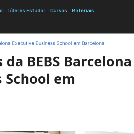
o
Líderes Estudar
Cursos
Materiais
ona Executive Business School em Barcelona
 da BEBS Barcelona
s School em