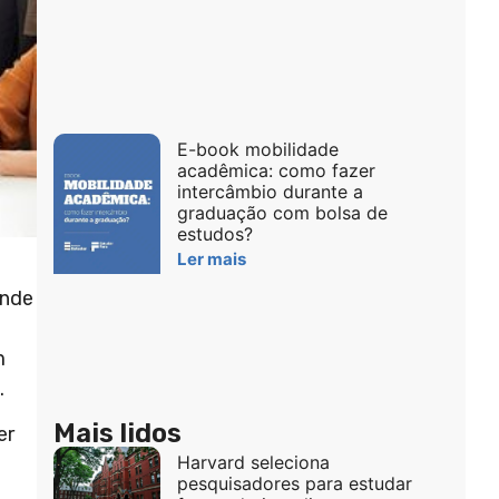
E-book mobilidade
acadêmica: como fazer
intercâmbio durante a
graduação com bolsa de
estudos?
Ler mais
onde
m
.
Mais lidos
er
Harvard seleciona
pesquisadores para estudar