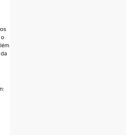
nos
 o
Além
 da
m: