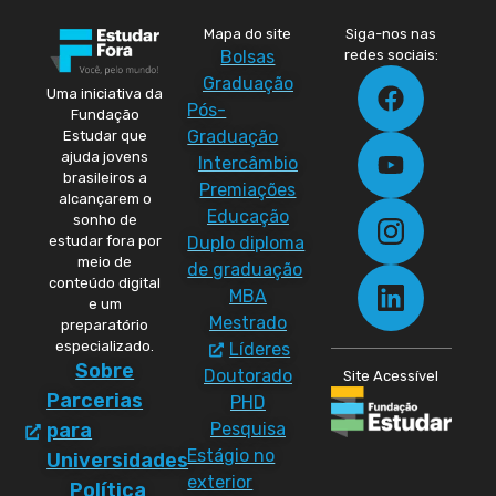
Mapa do site
Siga-nos nas
Bolsas
redes sociais:
Graduação
Uma iniciativa da
Pós-
Fundação
Graduação
Estudar que
ajuda jovens
Intercâmbio
brasileiros a
Premiações
alcançarem o
Educação
sonho de
Duplo diploma
estudar fora por
meio de
de graduação
conteúdo digital
MBA
e um
Mestrado
preparatório
especializado.
Líderes
Sobre
Doutorado
Site Acessível
Parcerias
PHD
Pesquisa
para
Estágio no
Universidades
exterior
Política