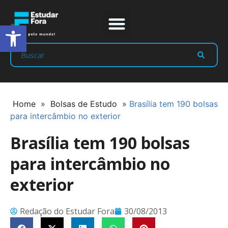
Abrir a barra de ferramentas
Prep Program
Líderes Estudar
Home
»
Bolsas de Estudo
»
Brasília tem 190 bolsas
para intercâmbio no exterior
Brasília tem 190 bolsas
para intercâmbio no
exterior
Redação do Estudar Fora
30/08/2013