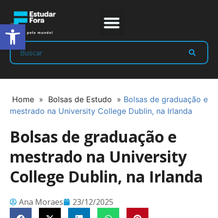
Abrir a barra de ferramentas
Prep Program
Líderes Estudar
Home
»
Bolsas de Estudo
»
Bolsas de graduação e
mestrado na University College Dublin, na Irlanda
Bolsas de graduação e
mestrado na University
College Dublin, na Irlanda
Ana Moraes
23/12/2025