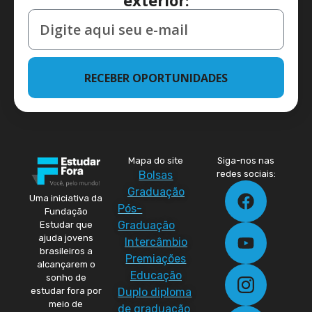
exterior:
RECEBER OPORTUNIDADES
Mapa do site
Siga-nos nas
Bolsas
redes sociais:
Graduação
Uma iniciativa da
Pós-
Fundação
Graduação
Estudar que
ajuda jovens
Intercâmbio
brasileiros a
Premiações
alcançarem o
Educação
sonho de
Duplo diploma
estudar fora por
meio de
de graduação