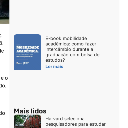
,
E-book mobilidade
8,
acadêmica: como fazer
intercâmbio durante a
de
graduação com bolsa de
estudos?
Ler mais
s
 e o
do.
Mais lidos
 do
Harvard seleciona
pesquisadores para estudar