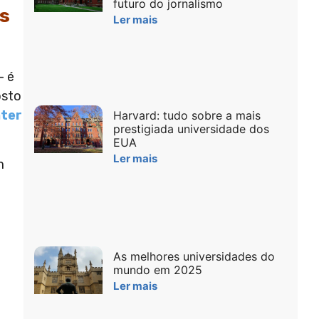
futuro do jornalismo
os
Ler mais
– é
osto
nter
Harvard: tudo sobre a mais
prestigiada universidade dos
EUA
Ler mais
m
As melhores universidades do
mundo em 2025
Ler mais