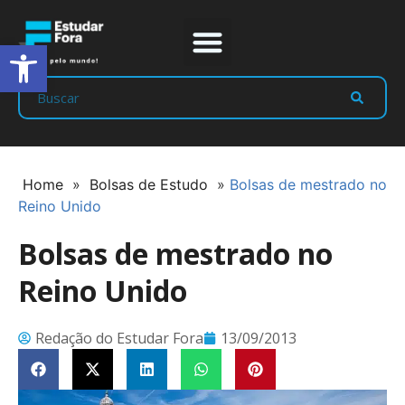
Abrir a barra de ferramentas
Prep Program
Líderes Estudar
Home
»
Bolsas de Estudo
»
Bolsas de mestrado no
Reino Unido
Bolsas de mestrado no
Reino Unido
Redação do Estudar Fora
13/09/2013