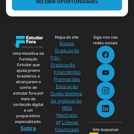
RECEBER OPORTUNIDADES
Mapa do site
Siga-nos nas
Bolsas
redes sociais:
Graduação
Uma iniciativa da
Pós-
Fundação
Graduação
Estudar que
ajuda jovens
Intercâmbio
brasileiros a
Premiações
alcançarem o
Educação
sonho de
Duplo diploma
estudar fora por
meio de
de graduação
conteúdo digital
MBA
e um
Mestrado
preparatório
especializado.
Líderes
Sobre
Doutorado
Site Acessível