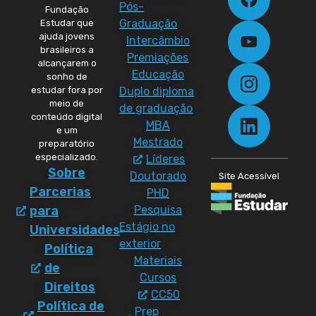
Pós-
Fundação
Graduação
Estudar que
ajuda jovens
Intercâmbio
brasileiros a
Premiações
alcançarem o
Educação
sonho de
Duplo diploma
estudar fora por
meio de
de graduação
conteúdo digital
MBA
e um
Mestrado
preparatório
especializado.
Líderes
Sobre
Doutorado
Site Acessível
Parcerias
PHD
Pesquisa
para
Estágio no
Universidades
exterior
Política
Materiais
de
Cursos
Direitos
CC50
Política de
Prep