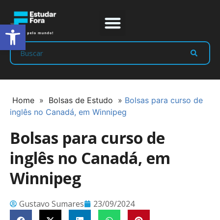
Abrir a barra de ferramentas
Prep Program
Líderes Estudar
Home
»
Bolsas de Estudo
»
Bolsas para curso de
inglês no Canadá, em Winnipeg
Bolsas para curso de
inglês no Canadá, em
Winnipeg
Gustavo Sumares
23/09/2024