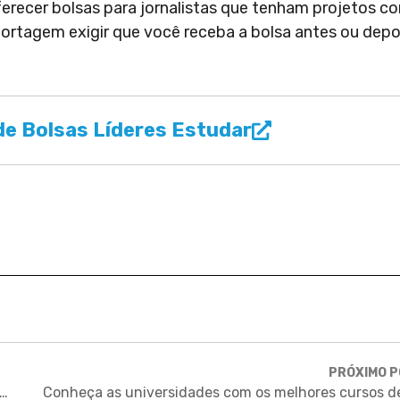
 oferecer bolsas para jornalistas que tenham projetos c
eportagem exigir que você receba a bolsa antes ou depo
e Bolsas Líderes Estudar
PRÓXIMO 
dias: Abu Dhabi oferece bolsas integrais para pós em inteligência artificial