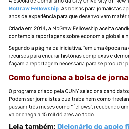
A Escola de Jornalismo da City University of New
McGraw Fellowship
. As bolsas para jornalistas 
anos de experiência para que desenvolvam matér
Criada em 2014, a McGraw Fellowship aceita candid
contempla reportagens sobre economia global e ne
Segundo a página da iniciativa, “em uma época na 
recursos para encarar histórias complexas e demor
façam a reportagem necessária para se produzir peç
Como funciona a bolsa de jorn
O programa criado pela CUNY seleciona candidatos
Podem ser jornalistas que trabalhem como freelance
passam três meses como “fellows”, recebendo um au
valor chega a 15 mil dólares ao todo.
Leia também:
Dicionário do apoio f