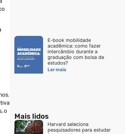
a
co
a
E-book mobilidade
acadêmica: como fazer
intercâmbio durante a
graduação com bolsa de
estudos?
Ler mais
nos.
tiva
, o
Mais lidos
Harvard seleciona
pesquisadores para estudar