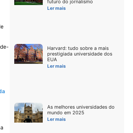
futuro do jornalismo
Ler mais
de
ude-
Harvard: tudo sobre a mais
prestigiada universidade dos
EUA
Ler mais
da
As melhores universidades do
mundo em 2025
Ler mais
na