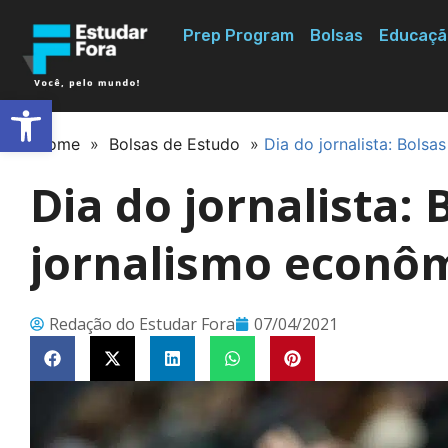
Prep Program
Bolsas
Educaçã
Abrir a barra de ferramentas
Home
»
Bolsas de Estudo
»
Dia do jornalista: Bols
Dia do jornalista:
jornalismo econô
Redação do Estudar Fora
07/04/2021