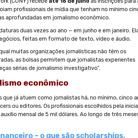
 York (CUNY) recebe
até 16 de julho
as inscrições para 
apoiam profissionais de mídia que tenham no mínimo cin
ias aprofundadas em jornalismo econômico.
aturas duas vezes ao ano — em junho e em janeiro. El
gócios, feitas em formato de texto, vídeo e áudio.
qual muitas organizações jornalísticas não têm os
adas, as bolsas permitem que jornalistas experientes
as sérias de jornalismo investigativo”.
alismo econômico
 que já atuem como jornalistas há, no mínimo, cinco a
rs ou editores. Os profissionais escolhidos pela inicia
xílio mensal de 5 mil dólares. Ao longo de três meses
inanceiro – o que são scholarships,