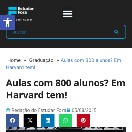
Abrir a barra de ferramentas
Prep Program
Líderes Estudar
Home
»
Graduação
»
Aulas com 800 alunos? Em
Harvard tem!
Aulas com 800 alunos? Em
Harvard tem!
Redação do Estudar Fora
05/08/2015