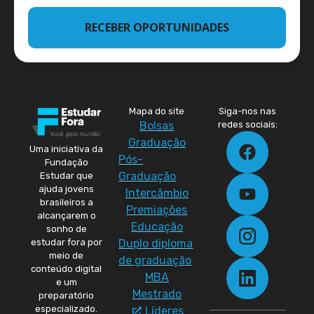
RECEBER OPORTUNIDADES
Mapa do site
Siga-nos nas
Bolsas
redes sociais:
Graduação
Uma iniciativa da
Pós-
Fundação
Graduação
Estudar que
ajuda jovens
Intercâmbio
brasileiros a
Premiações
alcançarem o
Educação
sonho de
Duplo diploma
estudar fora por
meio de
de graduação
conteúdo digital
MBA
e um
Mestrado
preparatório
especializado.
Líderes