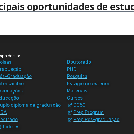
cipais oportunidades de estud
apa do site
olsas
Doutorado
raduação
PHD
ós-Graduação
Pesquisa
ntercâmbio
Estágio no exterior
remiações
Materiais
ducação
Cursos
uplo diploma de graduação
CC50
MBA
Prep Program
estrado
Prep Pós-graduação
Líderes