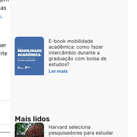
 as
s
,
E-book mobilidade
ser
acadêmica: como fazer
intercâmbio durante a
nte
graduação com bolsa de
estudos?
Ler mais
Mais lidos
Harvard seleciona
pesquisadores para estudar