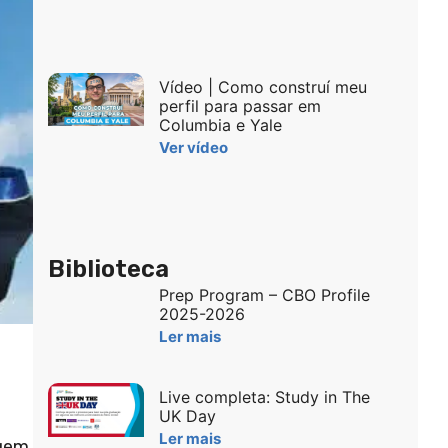
Vídeo | Como construí meu
perfil para passar em
Columbia e Yale
Ver vídeo
Biblioteca
Prep Program – CBO Profile
2025-2026
Ler mais
Live completa: Study in The
UK Day
Ler mais
agem