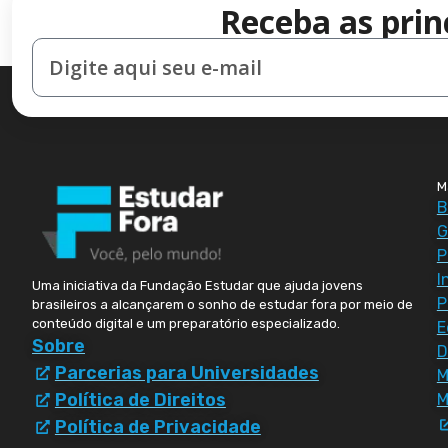
Receba as prin
M
B
G
P
I
Uma iniciativa da Fundação Estudar que ajuda jovens
P
brasileiros a alcançarem o sonho de estudar fora por meio de
conteúdo digital e um preparatório especializado.
E
Sobre
D
Parcerias para Universidades
Política de Direitos
M
Política de Privacidade