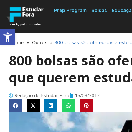
Prep Program
Bolsas
Educaçã
Abrir a barra de ferramentas
Home
»
Outros
»
800 bolsas são oferecidas a estud
800 bolsas são ofe
que querem estuda
Redação do Estudar Fora
15/08/2013