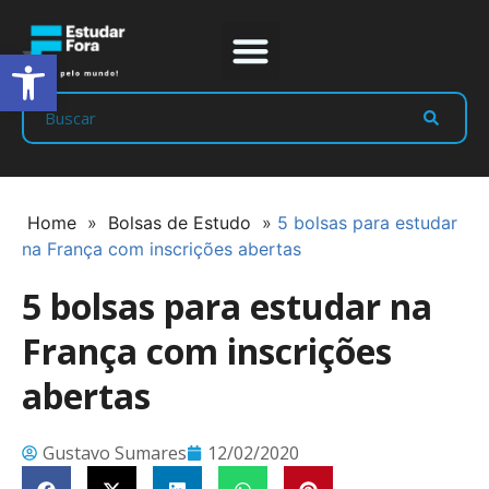
Abrir a barra de ferramentas
Prep Program
Líderes Estudar
Home
»
Bolsas de Estudo
»
5 bolsas para estudar
na França com inscrições abertas
5 bolsas para estudar na
França com inscrições
abertas
Gustavo Sumares
12/02/2020