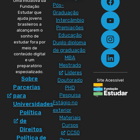
Uma iniciativa da
Pós-
Fundação
Graduação
Estudar que
ajuda jovens
Intercâmbio
brasileiros a
Premiações
alcançarem o
Educação
sonho de
Duplo diploma
estudar fora por
meio de
de graduação
conteúdo digital
MBA
e um
Mestrado
preparatório
especializado.
Líderes
Sobre
Doutorado
Site Acessível
Parcerias
PHD
Pesquisa
para
Estágio no
Universidades
exterior
Política
Materiais
de
Cursos
Direitos
CC50
Política de