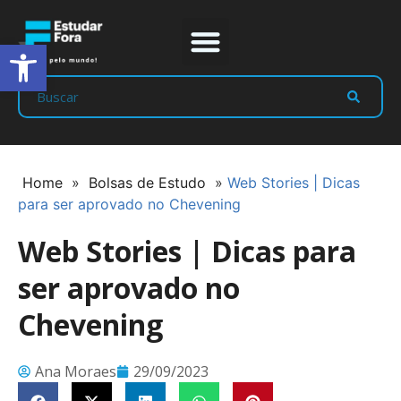
Abrir a barra de ferramentas
Prep Program
Líderes Estudar
Home
»
Bolsas de Estudo
»
Web Stories | Dicas
para ser aprovado no Chevening
Web Stories | Dicas para
ser aprovado no
Chevening
Ana Moraes
29/09/2023