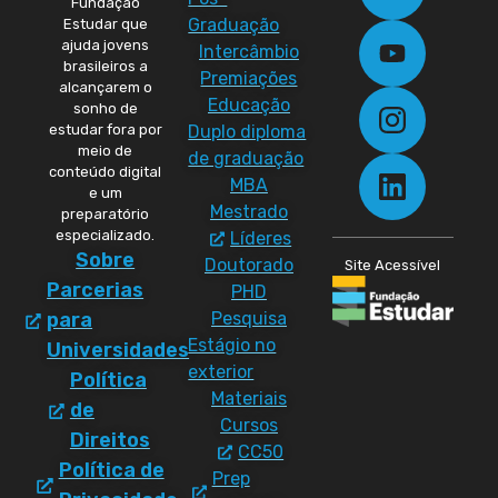
Fundação
Graduação
Estudar que
ajuda jovens
Intercâmbio
brasileiros a
Premiações
alcançarem o
Educação
sonho de
Duplo diploma
estudar fora por
meio de
de graduação
conteúdo digital
MBA
e um
Mestrado
preparatório
especializado.
Líderes
Sobre
Doutorado
Site Acessível
Parcerias
PHD
Pesquisa
para
Estágio no
Universidades
exterior
Política
Materiais
de
Cursos
Direitos
CC50
Política de
Prep