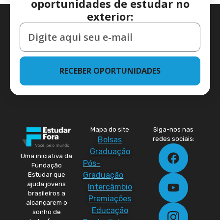
oportunidades de estudar no
exterior:
RECEBER OPORTUNIDADES
Mapa do site
Siga-nos nas
Bolsas
redes sociais:
Graduação
Uma iniciativa da
Pós-
Fundação
Graduação
Estudar que
ajuda jovens
Intercâmbio
brasileiros a
Premiações
alcançarem o
Educação
sonho de