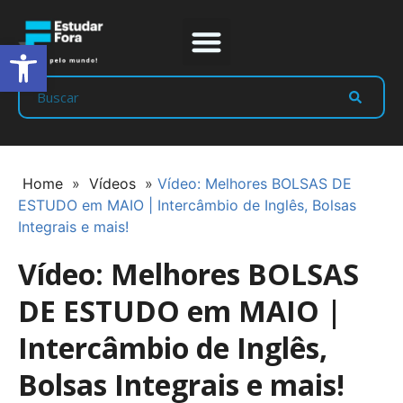
Abrir a barra de ferramentas
Prep Program
Líderes Estudar
Home
»
Vídeos
»
Vídeo: Melhores BOLSAS DE
ESTUDO em MAIO | Intercâmbio de Inglês, Bolsas
Integrais e mais!
Vídeo: Melhores BOLSAS
DE ESTUDO em MAIO |
Intercâmbio de Inglês,
Bolsas Integrais e mais!