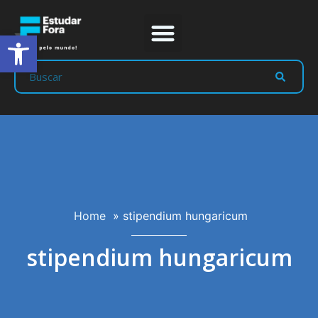
Abrir a barra de ferramentas
Prep Program
Líderes Estudar
Home
»
stipendium hungaricum
stipendium hungaricum