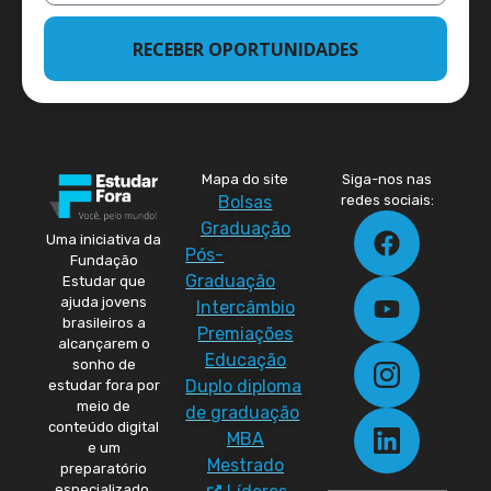
RECEBER OPORTUNIDADES
Mapa do site
Siga-nos nas
Bolsas
redes sociais:
Graduação
Uma iniciativa da
Pós-
Fundação
Graduação
Estudar que
ajuda jovens
Intercâmbio
brasileiros a
Premiações
alcançarem o
Educação
sonho de
Duplo diploma
estudar fora por
meio de
de graduação
conteúdo digital
MBA
e um
Mestrado
preparatório
especializado.