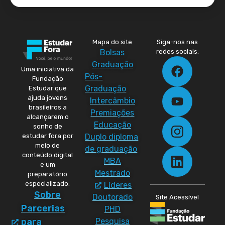
Mapa do site
Siga-nos nas
Bolsas
redes sociais:
Graduação
Uma iniciativa da
Pós-
Fundação
Graduação
Estudar que
ajuda jovens
Intercâmbio
brasileiros a
Premiações
alcançarem o
Educação
sonho de
Duplo diploma
estudar fora por
meio de
de graduação
conteúdo digital
MBA
e um
Mestrado
preparatório
especializado.
Líderes
Sobre
Doutorado
Site Acessível
Parcerias
PHD
Pesquisa
para