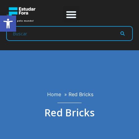
Abrir a barra de ferramentas
Prep Program
Líderes Estudar
Home
»
Red Bricks
Red Bricks