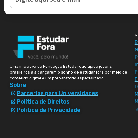
M
B
G
P
I
Uma iniciativa da Fundação Estudar que ajuda jovens
P
brasileiros a alcançarem o sonho de estudar fora por meio de
conteúdo digital e um preparatório especializado.
E
Sobre
D
Parcerias para Universidades
Política de Direitos
M
Política de Privacidade