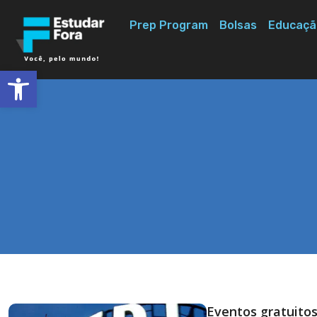
Prep Program
Bolsas
Educaçã
Abrir a barra de ferramentas
Eventos gratuitos