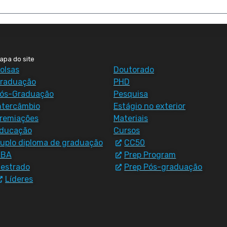
apa do site
olsas
Doutorado
raduação
PHD
ós-Graduação
Pesquisa
ntercâmbio
Estágio no exterior
remiações
Materiais
ducação
Cursos
uplo diploma de graduação
CC50
MBA
Prep Program
estrado
Prep Pós-graduação
Líderes